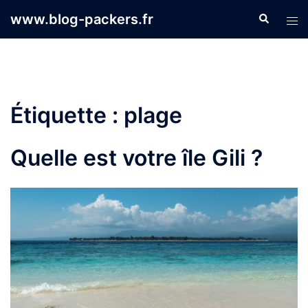
Aller
www.blog-packers.fr
Recherche
Ouvr
au
le
contenu
men
Étiquette :
plage
Quelle est votre île Gili ?