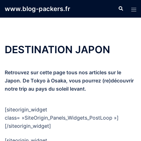
Aller
www.blog-packers.fr
Recherche
Ouvr
au
le
contenu
men
DESTINATION JAPON
Retrouvez sur cette page tous nos articles sur le
Japon. De Tokyo à Osaka, vous pourrez (re)découvrir
notre trip au pays du soleil levant.
[siteorigin_widget
class= »SiteOrigin_Panels_Widgets_PostLoop »]
[/siteorigin_widget]
[siteorigin_widget