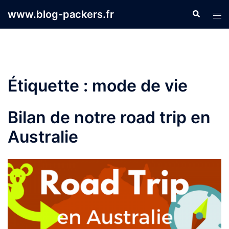
Aller
www.blog-packers.fr
Recherche
Ouvr
au
le
contenu
men
Étiquette :
mode de vie
Bilan de notre road trip en
Australie