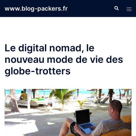
Aller
www.blog-packers.fr
Recherche
Ouvr
au
le
contenu
men
Le digital nomad, le
nouveau mode de vie des
globe-trotters