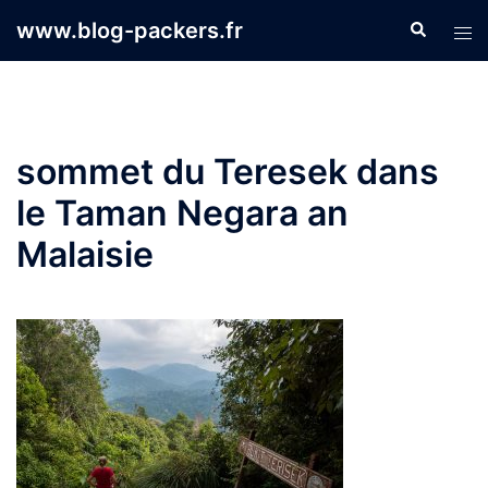
Aller
www.blog-packers.fr
Recherche
Ouvr
au
le
contenu
men
sommet du Teresek dans
le Taman Negara an
Malaisie