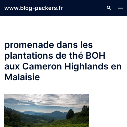
Aller
www.blog-packers.fr
Recherche
Ouvr
au
le
contenu
men
promenade dans les
plantations de thé BOH
aux Cameron Highlands en
Malaisie