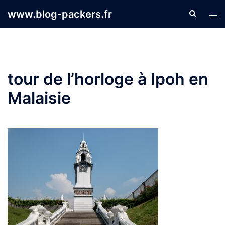
Aller
www.blog-packers.fr
Recherche
Ouvr
au
le
contenu
men
tour de l’horloge à Ipoh en
Malaisie