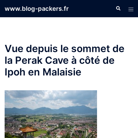
Aller
www.blog-packers.fr
Recherche
Ouvr
au
le
contenu
men
Vue depuis le sommet de
la Perak Cave à côté de
Ipoh en Malaisie