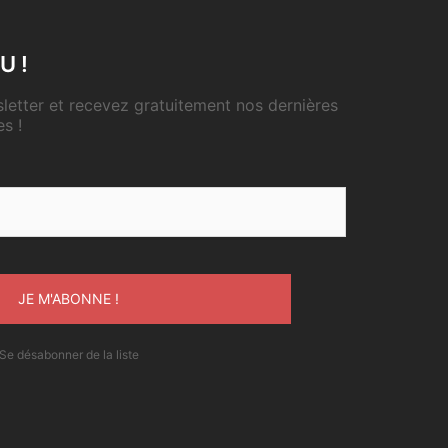
U !
etter et recevez gratuitement nos dernières
es !
Se désabonner de la liste