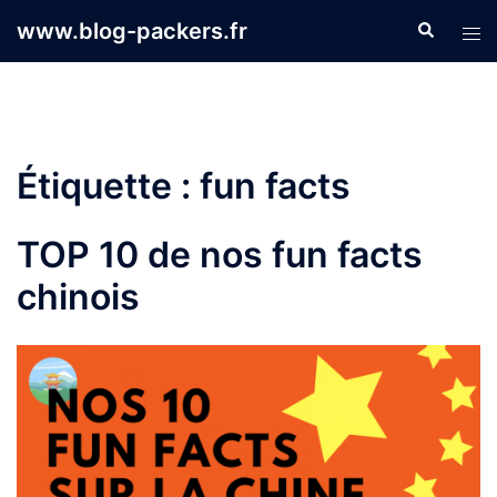
Aller
www.blog-packers.fr
Recherche
Ouvr
au
le
contenu
men
Étiquette :
fun facts
TOP 10 de nos fun facts
chinois