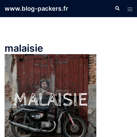
Aller
www.blog-packers.fr
Recherche
Ouvr
au
le
contenu
men
malaisie