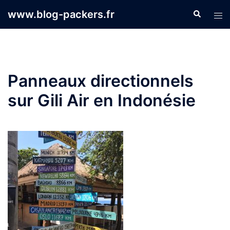
Aller
www.blog-packers.fr
Recherche
Ouvr
au
le
contenu
men
Panneaux directionnels
sur Gili Air en Indonésie