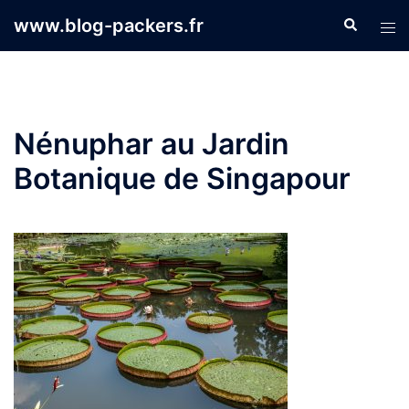
Aller
www.blog-packers.fr
Recherche
Ouvr
au
le
contenu
men
Nénuphar au Jardin
Botanique de Singapour