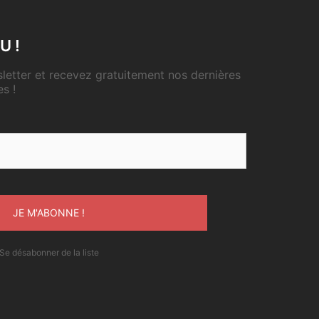
U !
etter et recevez gratuitement nos dernières
es !
Se désabonner de la liste