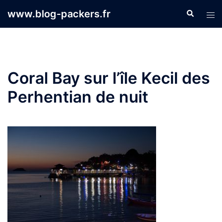
Aller
www.blog-packers.fr
Recherche
Ouvr
au
le
contenu
men
Coral Bay sur l’île Kecil des
Perhentian de nuit