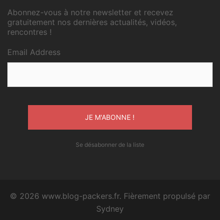
Abonnez-vous à notre newsletter et recevez
gratuitement nos dernières actualités, vidéos,
rencontres !
Email Address
Se désabonner de la liste
© 2026 www.blog-packers.fr. Fièrement propulsé par
Sydney