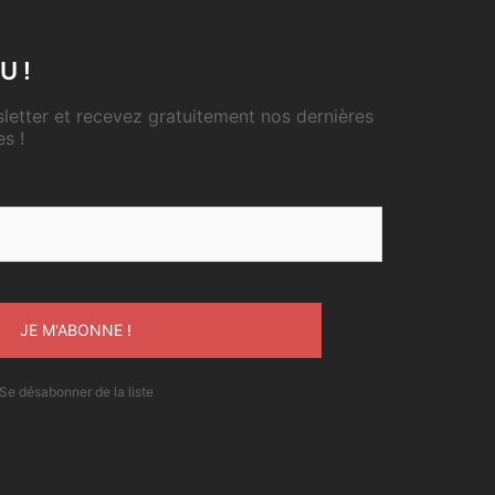
U !
etter et recevez gratuitement nos dernières
es !
Se désabonner de la liste