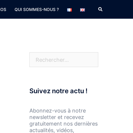
Rechercher
EOS
QUI SOMMES-NOUS ?
e
Rechercher :
Suivez notre actu !
Abonnez-vous à notre
newsletter et recevez
gratuitement nos dernières
actualités, vidéos,