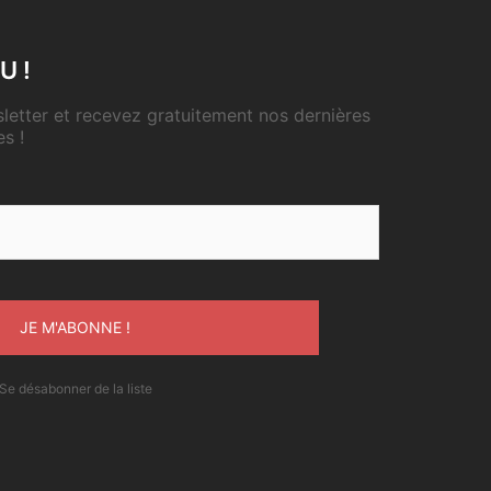
U !
etter et recevez gratuitement nos dernières
es !
Se désabonner de la liste