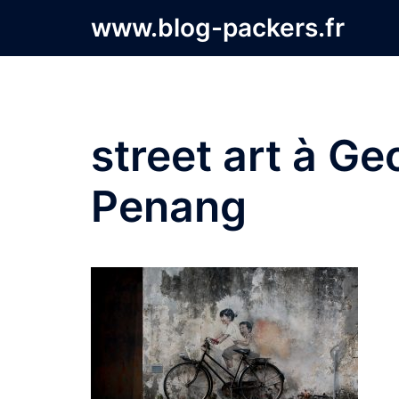
Aller
www.blog-packers.fr
au
contenu
street art à Ge
Penang