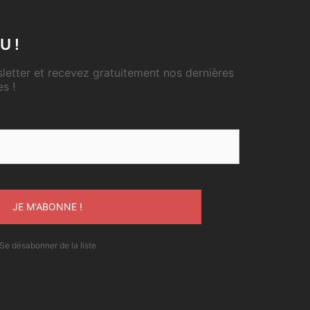
U !
etter et recevez gratuitement nos dernières
es !
Se désabonner de la liste