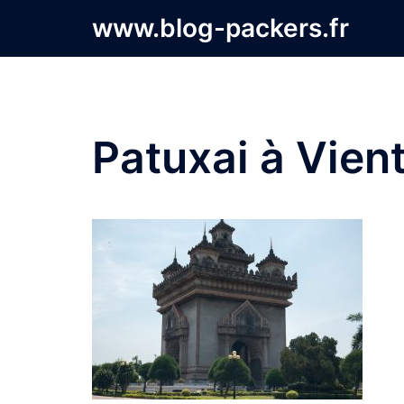
Aller
www.blog-packers.fr
au
contenu
Patuxai à Vien