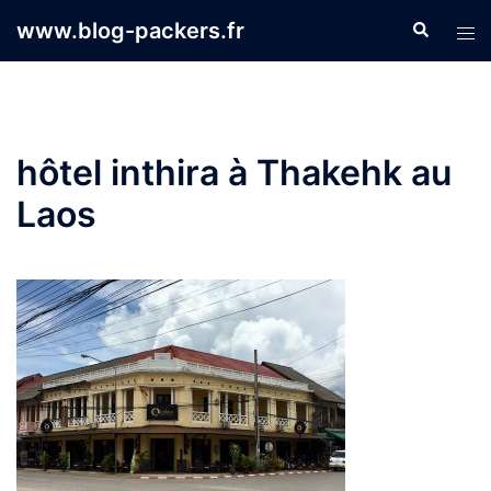
Aller
www.blog-packers.fr
Recherche
Ouvr
au
le
contenu
men
hôtel inthira à Thakehk au
Laos