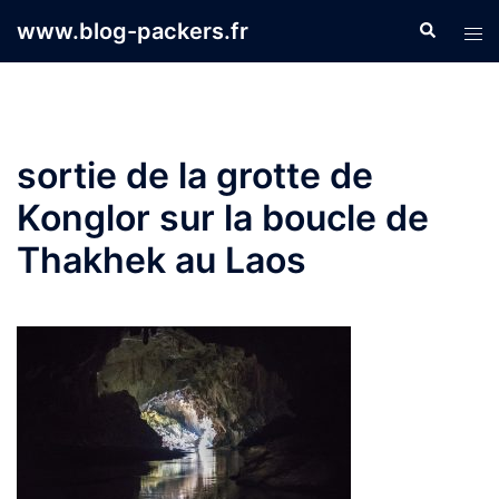
Aller
www.blog-packers.fr
Recherche
Ouvr
au
le
contenu
men
sortie de la grotte de
Konglor sur la boucle de
Thakhek au Laos