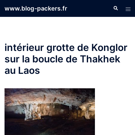
Aller
www.blog-packers.fr
Recherche
Ouvr
au
le
contenu
men
intérieur grotte de Konglor
sur la boucle de Thakhek
au Laos