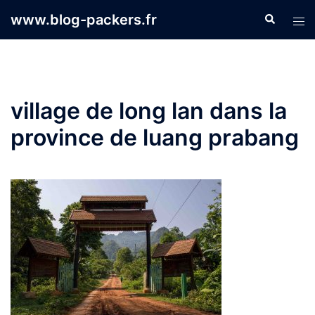
Aller
www.blog-packers.fr
Recherche
Ouvr
au
le
contenu
men
village de long lan dans la
province de luang prabang