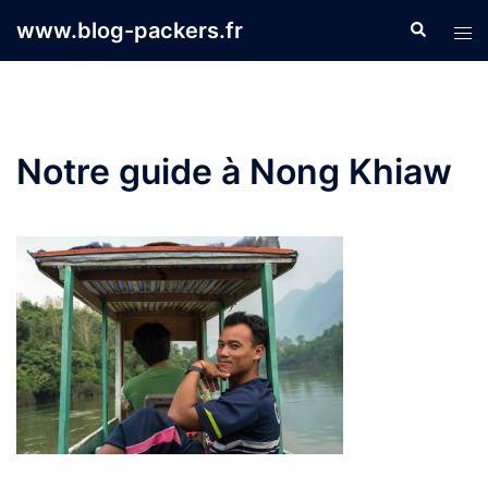
Aller
www.blog-packers.fr
Recherche
Ouvr
au
le
contenu
men
Notre guide à Nong Khiaw