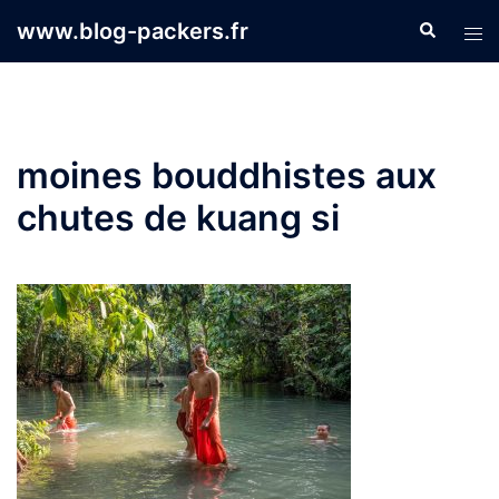
Aller
www.blog-packers.fr
Recherche
Ouvr
au
le
contenu
men
moines bouddhistes aux
chutes de kuang si