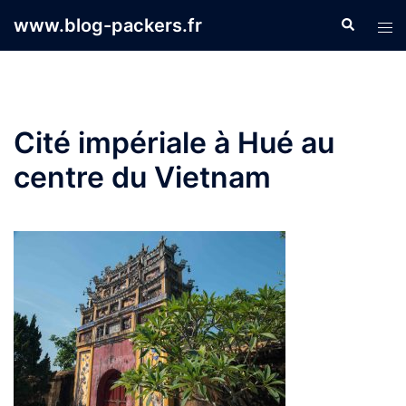
Aller
www.blog-packers.fr
Recherche
Ouvr
au
le
contenu
men
Cité impériale à Hué au
centre du Vietnam