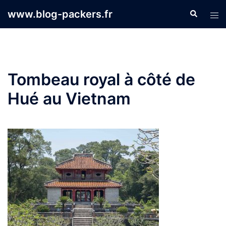
Aller
www.blog-packers.fr
Recherche
Ouvr
au
le
contenu
men
Tombeau royal à côté de
Hué au Vietnam