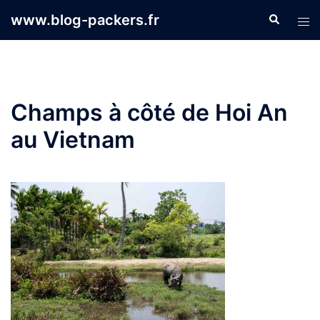
Aller
www.blog-packers.fr
Recherche
Ouvr
au
le
contenu
men
Champs à côté de Hoi An
au Vietnam