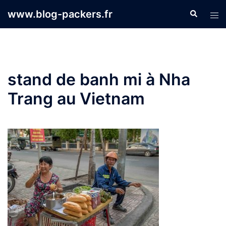
Aller
www.blog-packers.fr
Recherche
Ouvr
au
le
contenu
men
stand de banh mi à Nha
Trang au Vietnam