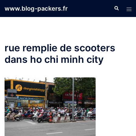
Aller
www.blog-packers.fr
Recherche
Ouvr
au
le
contenu
men
rue remplie de scooters
dans ho chi minh city