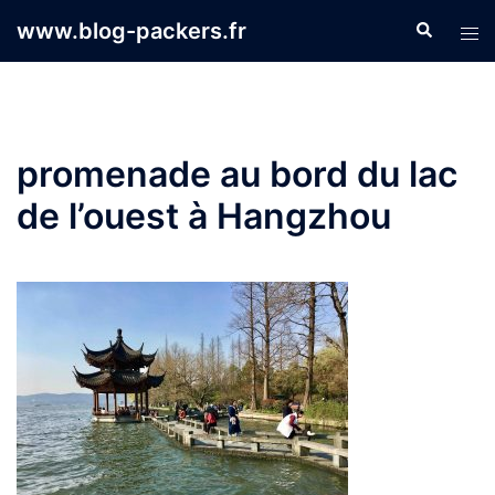
Aller
www.blog-packers.fr
Recherche
Ouvr
au
le
contenu
men
promenade au bord du lac
de l’ouest à Hangzhou