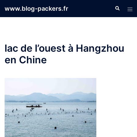
Aller
www.blog-packers.fr
Recherche
Ouvr
au
le
contenu
men
lac de l’ouest à Hangzhou
en Chine