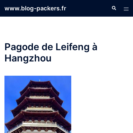
Aller
www.blog-packers.fr
Recherche
Ouvr
au
le
contenu
men
Pagode de Leifeng à
Hangzhou