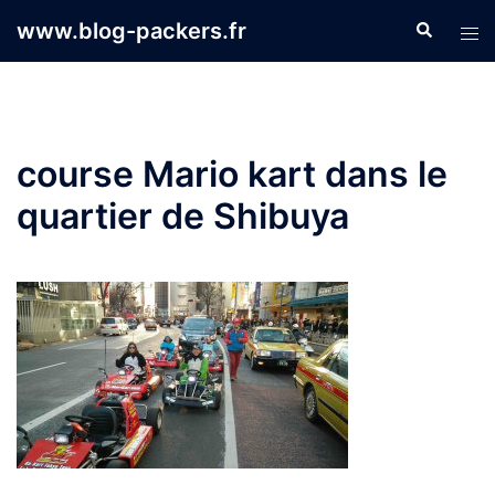
Aller
www.blog-packers.fr
Recherche
Ouvr
au
le
contenu
men
course Mario kart dans le
quartier de Shibuya