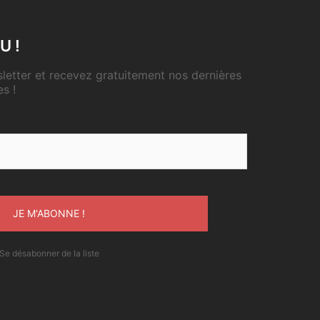
U !
etter et recevez gratuitement nos dernières
es !
Se désabonner de la liste