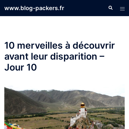
Aller
www.blog-packers.fr
Recherche
Ouvr
au
le
contenu
men
10 merveilles à découvrir
avant leur disparition –
Jour 10