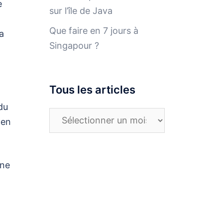
e
sur l’île de Java
Que faire en 7 jours à
a
Singapour ?
Tous les articles
du
Tous
 en
les
articles
 ne