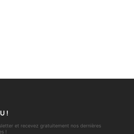
U !
etter et recevez gratuitement nos dernières
es !