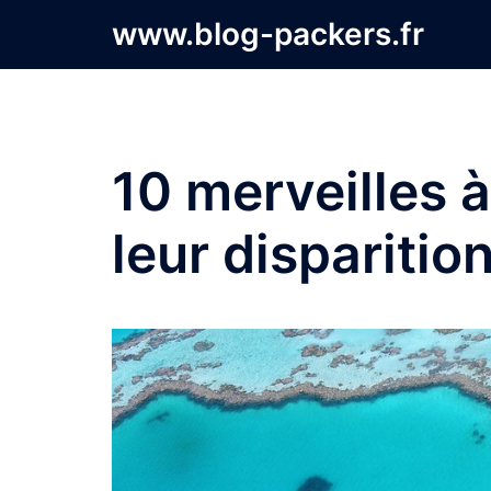
Aller
www.blog-packers.fr
au
contenu
10 merveilles 
leur disparitio